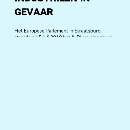
gevaar
Het Europese Parlement in Straatsburg
stemde op 5 juli 2018 het JURI-verslag terug
naar de tekentafel waardoor een betere
bescherming van de investeringen van de
uitgevers in het digitale tijdperk in gevaar
komt. Artikel 11 zou voor nieuwsuitgevers
een belangrijke stap zijn in het streven naar
een beter level playing field met online-
platforms, zoals Google en Facebook.