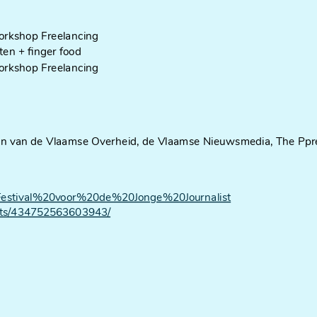
shop Freelancing
 + finger food
shop Freelancing
eun van de Vlaamse Overheid, de Vlaamse Nieuwsmedia, The Pp
.
Festival%20voor%20de%20Jonge%20Journalist
nts/434752563603943/