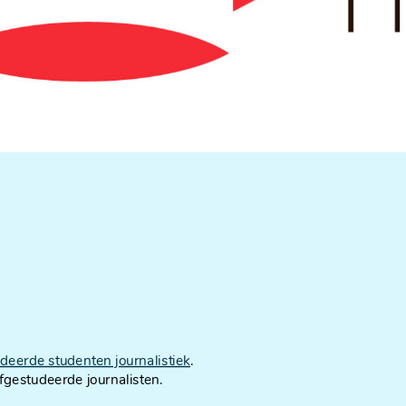
udeerde studenten journalistiek
.
afgestudeerde journalisten.