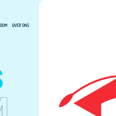
OOM
OVER ONS
S
M