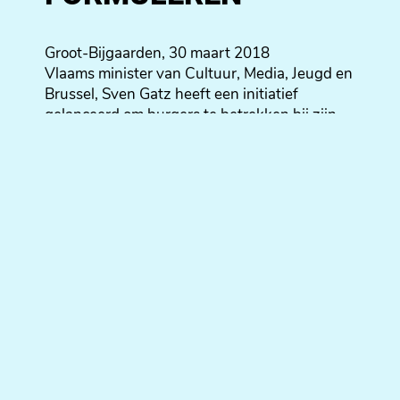
Groot-Bijgaarden, 30 maart 2018
Vlaams minister van Cultuur, Media, Jeugd en
Brussel, Sven Gatz heeft een initiatief
gelanceerd om burgers te betrekken bij zijn
beleid. Via deze vier opgerichte
burgerkabinetten kan elke geïnteresseerde
mee debatteren en aanbevelingen
formuleren.
Er worden met betrekking tot het
burgerkabinet Media dit voorjaar twee
projecten voorzien. Voor het eerste project
kan iedereen zich online inschrijven. Van 31
januari tot en met 7 april 2018 kunnen ideeën
en ervaringen worden gedeeld op het online
platform
www.burgerkabinet.be
of via mini-
burgerkabinetten die worden georganiseerd
door lokale organisaties. Er zullen ook drie