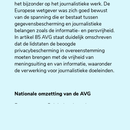
het bijzonder op het journalistieke werk. De
Europese wetgever was zich goed bewust
van de spanning die er bestaat tussen
gegevensbescherming en journalistieke
belangen zoals de informatie- en persvrijheid.
In artikel 85 AVG staat duidelijk omschreven
dat de lidstaten de beoogde
privacybescherming in overeenstemming
moeten brengen met de vrijheid van
meningsuiting en van informatie, waaronder
de verwerking voor journalistieke doeleinden.
Nationale omzetting van de AVG
Er waren twee Belgische uitvoeringswetten
nodig om te voldoen aan de implementatie
van de AVG en tegelijkertijd de huidige wet
van 1992 tot bescherming van de