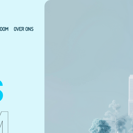
OOM
OVER ONS
S
M