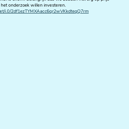
 het onderzoek willen investeren.
et/i.0/
2df1ezTYMXAacc6qr2wVKkdteqQ7rm