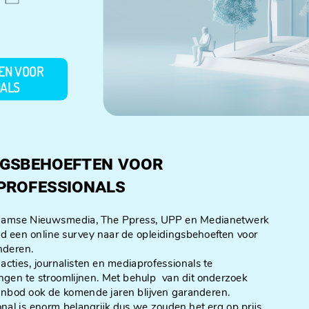
EN VOOR
NALS
ngsbehoeften voor
professionals
laamse Nieuwsmedia, The Ppress, UPP en Medianetwerk
d een online survey naar de opleidingsbehoeften voor
nderen.
acties, journalisten en mediaprofessionals te
ingen te stroomlijnen. Met behulp van dit onderzoek
aanbod ook de komende jaren blijven garanderen.
nal is enorm belangrijk dus we zouden het erg op prijs