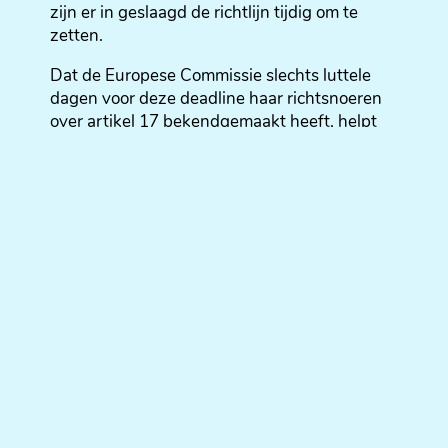
zijn er in geslaagd de richtlijn tijdig om te
zetten.
Dat de Europese Commissie slechts luttele
dagen voor deze deadline haar richtsnoeren
over artikel 17 bekendgemaakt heeft, helpt
natuurlijk niet. Deze richtsnoeren moeten de
lidstaten namelijk helpen bij de interpretatie
van een belangrijke bepaling op grond
waarvan de culturele en creatieve sector
vergoedingen kan claimen aan platformen
voor het delen van hun content.
Deze richtsnoeren sluiten niet uit dat
persuitgevers kunnen genieten van de
licentiemogelijkheden die artikel 17 biedt. De
Europese Commissie herinnert er in de
richtsnoeren ook aan dat artikel 17 tot doel
heeft de ontwikkeling van de licentiemarkt te
bevorderen.