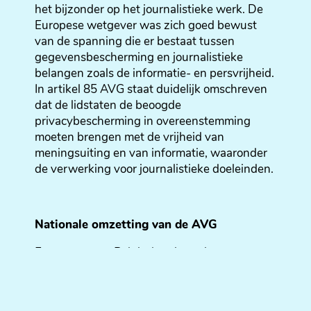
het bijzonder op het journalistieke werk. De
Europese wetgever was zich goed bewust
van de spanning die er bestaat tussen
gegevensbescherming en journalistieke
belangen zoals de informatie- en persvrijheid.
In artikel 85 AVG staat duidelijk omschreven
dat de lidstaten de beoogde
privacybescherming in overeenstemming
moeten brengen met de vrijheid van
meningsuiting en van informatie, waaronder
de verwerking voor journalistieke doeleinden.
Nationale omzetting van de AVG
Er waren twee Belgische uitvoeringswetten
nodig om te voldoen aan de implementatie
van de AVG en tegelijkertijd de huidige wet
van 1992 tot bescherming van de