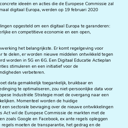
concrete ideeën en acties die de Europese Commissie zal
maal digitaal Europa, werden op 19 februari 2020
lingen opgesteld om een digitaal Europa te garanderen:
rlijke en competitieve economie en een open,
.
enwerking het belangrijkste. Er komt regelgeving voor
aar te delen, er worden nieuwe middelen ontwikkeld tegen
eerd worden in 5G en 6G. Een Digitaal Educatie Actieplan
ies stimuleren en een initiatief voor de
ndigheden verbeteren.
oet data gemakkelijk toegankelijk, bruikbaar en
inging te optimaliseren, zou niet-persoonlijke data voor
opese Industriële Strategie moet de overgang naar een
kkelijken. Momenteel worden de huidige
t een sectorale bevraging over de nieuwe ontwikkelingen
ices Act wil de Europese Commissie de markten met de
en zoals Google en Facebook, ex ante regels opleggen
 regels moeten de transparantie, het gedrag en de