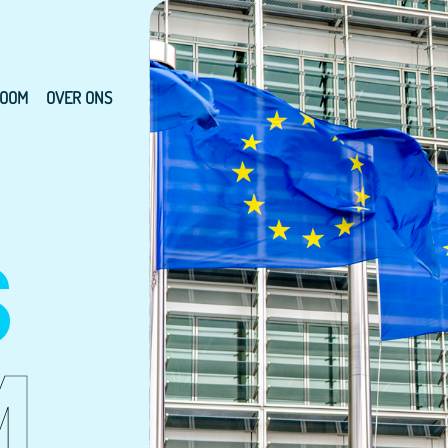
OOM
OVER ONS
S
M