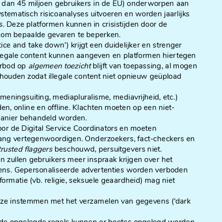
r dan 45 miljoen gebruikers in de EU) onderworpen aan
stematisch risicoanalyses uitvoeren en worden jaarlijks
. Deze platformen kunnen in crisistijden door de
 om bepaalde gevaren te beperken.
tice and take down’) krijgt een duidelijker en strenger
illegale content kunnen aangeven en platformen hiertegen
erbod op
algemeen toezicht
blijft van toepassing, al mogen
houden zodat illegale content niet opnieuw geüpload
meningsuiting, mediapluralisme, mediavrijheid, etc.)
n, online en offline. Klachten moeten op een niet-
 manier behandeld worden.
or de Digital Service Coordinators en moeten
lang vertegenwoordigen. Onderzoekers, fact-checkers en
trusted flaggers
beschouwd, persuitgevers niet.
en zullen gebruikers meer inspraak krijgen over het
ens. Gepersonaliseerde advertenties worden verboden
ormatie (vb. religie, seksuele geaardheid) mag niet
 ze instemmen met het verzamelen van gegevens (‘dark