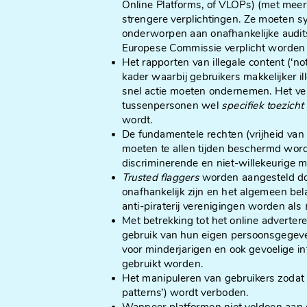
Online Platforms, of VLOPs) (met mee
strengere verplichtingen. Ze moeten sy
onderworpen aan onafhankelijke audits
Europese Commissie verplicht worden
Het rapporten van illegale content (‘no
kader waarbij gebruikers makkelijker 
snel actie moeten ondernemen. Het v
tussenpersonen wel
specifiek toezicht
wordt.
De fundamentele rechten (vrijheid van 
moeten te allen tijden beschermd worde
discriminerende en niet-willekeurige
Trusted flaggers
worden aangesteld do
onafhankelijk zijn en het algemeen be
anti-piraterij verenigingen worden als
Met betrekking tot het online adverter
gebruik van hun eigen persoonsgegev
voor minderjarigen en ook gevoelige inf
gebruikt worden.
Het manipuleren van gebruikers zodat
patterns’) wordt verboden.