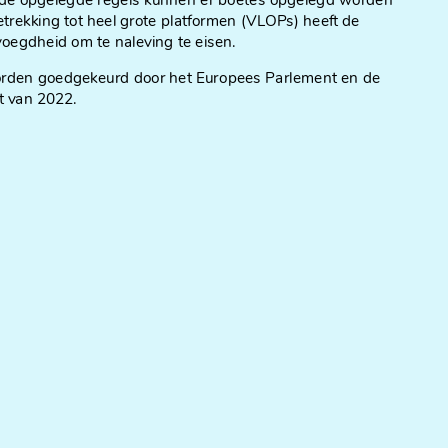
 de opgelegde regels kunnen er boetes opgelegd worden
trekking tot heel grote platformen (VLOPs) heeft de
oegdheid om te naleving te eisen.
orden goedgekeurd door het Europees Parlement en de
st van 2022.