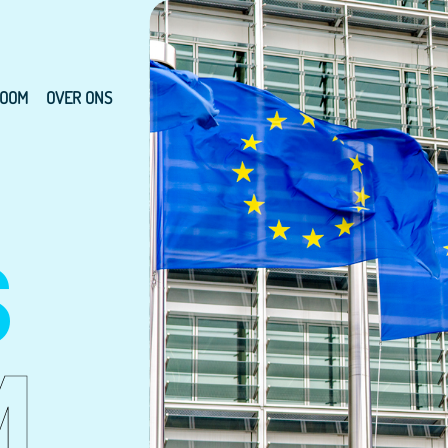
OOM
OVER ONS
S
M