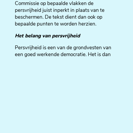
Commissie op bepaalde vlakken de
persvrijheid juist inperkt in plaats van te
beschermen. De tekst dient dan ook op
bepaalde punten te worden herzien.
Het belang van persvrijheid
Persvrijheid is een van de grondvesten van
een goed werkende democratie. Het is dan
ook van uiterst belang om deze te allen koste
te beschermen. De Media Freedom Act kan
hierbij een rol spelen.
Gelet op de diversiteit van culturen en
mediagewoontes in de verschillende
lidstaten, is er geen eengemaakte markt in
media, en is het dan ook niet aan de Europese
Commissie om in dit verband maatregelen te
nemen, maar aan de lidstaten (indien er al
maatregelen moeten genomen worden).