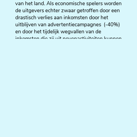
van het land. Als economische spelers worden
de uitgevers echter zwaar getroffen door een
drastisch verlies aan inkomsten door het
uitblijven van advertentiecampagnes (-40%)
en door het tijdelijk wegvallen van de
inkomsten die zij uit nevenactiviteiten kunnen
halen (met name de organisatie van
evenementen).
De huidige gezondheidscrisis dreigt meer dan
vijftien jaar investeringen in de moeizame
uitbouw van een nieuw en duurzaam digitaal
model teniet te doen.
Het is dan ook van essentieel belang om
reclame-investeringen in de lokale media zo
snel mogelijk te stimuleren, in het belang van
zowel de perssector als de hele economie.