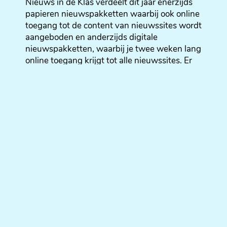
Nieuws in de Klas verdeelt dit jaar enerzijds
papieren nieuwspakketten waarbij ook online
toegang tot de content van nieuwssites wordt
aangeboden en anderzijds digitale
nieuwspakketten, waarbij je twee weken lang
online toegang krijgt tot alle nieuwssites. Er
wordt dus optimaal ingezet op digitaal
nieuws, wat de voornaamste manier van
nieuwsgaring is bij jongeren.
Smartphones in de klas
Ook dit jaar kunnen er smartphones besteld
worden om tijdens de lessen te gebruiken. Bij
interesse kan je contract opnemen
met
info@nieuwsindeklas.be
.
Bestel nu je pakket!
Leerkrachten kunnen vanaf vandaag, 14
oktober 2022, een aanvraag indienen voor