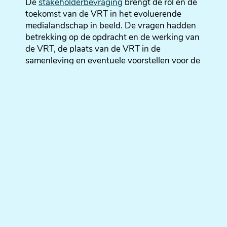
De
stakeholderbevraging
brengt de rol en de
toekomst van de VRT in het evoluerende
medialandschap in beeld. De vragen hadden
betrekking op de opdracht en de werking van
de VRT, de plaats van de VRT in de
samenleving en eventuele voorstellen voor de
nieuwe beheersovereenkomst.
Alle stakeholders zijn zonder meer overtuigd
van het belang van een publieke omroep in de
huidige samenleving en mediamarkt. De
publieke omroep moet de nodige ruimte
krijgen om haar democratische rol in de
samenleving te vervullen. Daarnaast moet de
VRT het verschil maken aangezien zij taken
kan vervullen die de commerciële spelers niet
opnemen. De meest genoemde kernwaarden
van de publieke omroep zijn
onafhankelijkheid, betrouwbaarheid,
diversiteit en kwaliteit.
Inzake nieuws en duiding wordt van de VRT