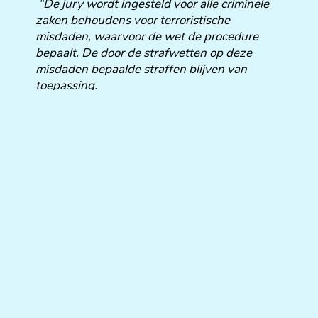
“De jury wordt ingesteld voor alle criminele
zaken behoudens voor terroristische
misdaden, waarvoor de wet de procedure
bepaalt. De door de strafwetten op deze
misdaden bepaalde straffen blijven van
toepassing.
De jury wordt tevens ingesteld voor politieke
misdrijven en drukpersmisdrijven, behoudens
voor drukpersmisdrijven die door racisme of
xenofobie ingegeven zijn.”
Hoewel er de voorbije jaren verschillende
wetsvoorstellen werden ingediend om dit
artikel te wijzigen, lijkt dit voorstel meer kans
op slagen te hebben. Men wil namelijk
vermijden dat de terroristische aanslagen van
22 maart 2016 voor een volksjury zouden
moeten worden behandeld.
In de rand van dit wetsvoorstel werden