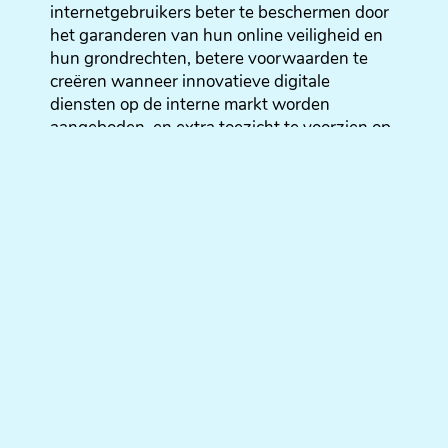
internetgebruikers beter te beschermen door
het garanderen van hun online veiligheid en
hun grondrechten, betere voorwaarden te
creëren wanneer innovatieve digitale
diensten op de interne markt worden
aangeboden, en extra toezicht te voorzien op
alsook regels voor de platformen. De
Europese Raad heeft zijn standpunt reeds
aangenomen op 25 november 2021,
waardoor beide partijen onmiddellijk in
trialoog kunnen treden.
Het standpunt van het Europees Parlement
biedt echter niet de concrete maatregelen om
mediacontent in z’n geheel te beschermen of
burgers de nodige toegang te geven tot
informatie.
Positief aan het standpunt van het Parlement
is de verplichting voor onlinetussenpersonen