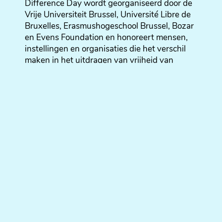
Difference Day wordt georganiseerd door de
Vrije Universiteit Brussel, Université Libre de
Bruxelles, Erasmushogeschool Brussel, Bozar
en Evens Foundation en honoreert mensen,
instellingen en organisaties die het verschil
maken in het uitdragen van vrijheid van
meningsuiting, zonder deze evenwel te
verabsoluteren.
De zesde editie van Difference Day staat in
het teken van Women Breaking The News.
Het evenement zal dit jaar online doorgaan en
te volgen zijn via een livestream.
Het programma ziet er als volgt uit:
Sunday 2 May
Location: Aula Q A “Roger Van Geen”