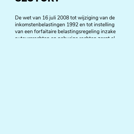
De wet van 16 juli 2008 tot wijziging van de
inkomstenbelastingen 1992 en tot instelling
van een forfaitaire belastingsregeling inzake
auteursrechten en naburige rechten zorgt al
sinds haar inwerkingtreding voor onrust in de
sector. Deze wet bepaalt onder meer dan
inkomsten verkregen uit de cessie of
concessie van auteursrechten onderworpen
zijn aan een bevrijdende roerende
voorheffing van 15%.
De geschreven perssector heeft intensief
overleg gepleegd over de manier waarop
deze wet dient toegepast te worden op
inkomsten van journalisten, met het oog op de
integratie van een gedeelte van de inkomsten
uit de (con)cessie van auteursrechten in hun
globale inkomsten. Langs Vlaamse kant