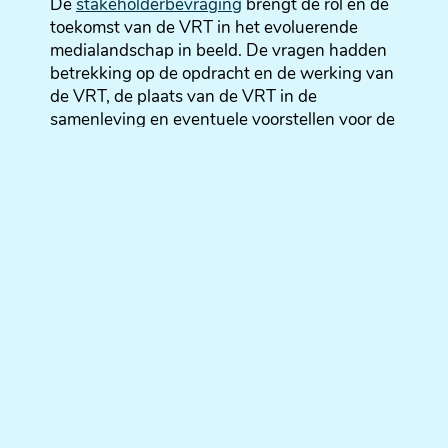
De
stakeholderbevraging
brengt de rol en de
toekomst van de VRT in het evoluerende
medialandschap in beeld. De vragen hadden
betrekking op de opdracht en de werking van
de VRT, de plaats van de VRT in de
samenleving en eventuele voorstellen voor de
nieuwe beheersovereenkomst.
Alle stakeholders zijn zonder meer overtuigd
van het belang van een publieke omroep in de
huidige samenleving en mediamarkt. De
publieke omroep moet de nodige ruimte
krijgen om haar democratische rol in de
samenleving te vervullen. Daarnaast moet de
VRT het verschil maken aangezien zij taken
kan vervullen die de commerciële spelers niet
opnemen. De meest genoemde kernwaarden
van de publieke omroep zijn
onafhankelijkheid, betrouwbaarheid,
diversiteit en kwaliteit.
Inzake nieuws en duiding wordt van de VRT