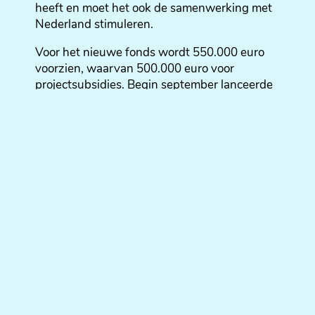
heeft en moet het ook de samenwerking met
Nederland stimuleren.
Voor het nieuwe fonds wordt 550.000 euro
voorzien, waarvan 500.000 euro voor
projectsubsidies. Begin september lanceerde
het VJF de projectoproep. In 2018 kunnen
startende nieuwsmediabedrijven (in de eerste
vijf jaar na de oprichting, met een omzet van
maximum 1 miljoen euro per jaar),
zelfstandige journalisten en organisaties –
ofwel op eigen kracht ofwel ondersteund door
een nieuwsmediabedrijf – een
projectsubsidieaanvraag indienen.
Om in aanmerking te komen dient het project
een journalistiek en innovatief karakter te
hebben. De beoogde innovatie kan
betrekking hebben op de productiewijze, fact
checking, datajournalistiek, storytelling, het