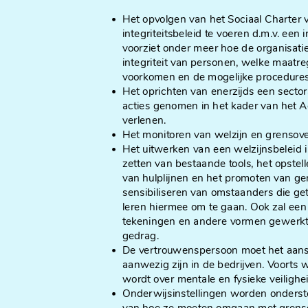
Het opvolgen van het Sociaal Charter
integriteitsbeleid te voeren d.m.v. een 
voorziet onder meer hoe de organisati
integriteit van personen, welke maat
voorkomen en de mogelijke procedures
Het oprichten van enerzijds een secto
acties genomen in het kader van het Ac
verlenen.
Het monitoren van welzijn en grensove
Het uitwerken van een welzijnsbeleid in
zetten van bestaande tools, het opste
van hulplijnen en het promoten van g
sensibiliseren van omstaanders die ge
leren hiermee om te gaan. Ook zal ee
tekeningen en andere vormen gewerkt
gedrag.
De vertrouwenspersoon moet het aansp
aanwezig zijn in de bedrijven. Voorts w
wordt over mentale en fysieke veilighei
Onderwijsinstellingen worden onderste