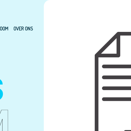
OOM
OVER ONS
S
M