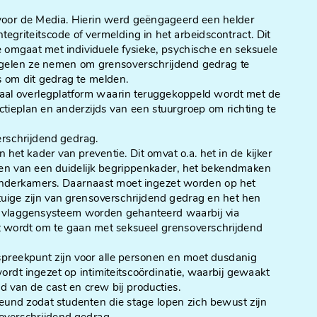
 voor de Media. Hierin werd geëngageerd een helder
integriteitscode of vermelding in het arbeidscontract. Dit
e omgaat met individuele fysieke, psychische en seksuele
regelen ze nemen om grensoverschrijdend gedrag te
 om dit gedrag te melden.
raal overlegplatform waarin teruggekoppeld wordt met de
tieplan en anderzijds van een stuurgroep om richting te
rschrijdend gedrag.
 het kader van preventie. Dit omvat o.a. het in de kijker
llen van een duidelijk begrippenkader, het bekendmaken
enderkamers. Daarnaast moet ingezet worden op het
tuige zijn van grensoverschrijdend gedrag en het hen
n vlaggensysteem worden gehanteerd waarbij via
 wordt om te gaan met seksueel grensoverschrijdend
reekpunt zijn voor alle personen en moet dusdanig
ordt ingezet op intimiteitscoördinatie, waarbij gewaakt
d van de cast en crew bij producties.
und zodat studenten die stage lopen zich bewust zijn