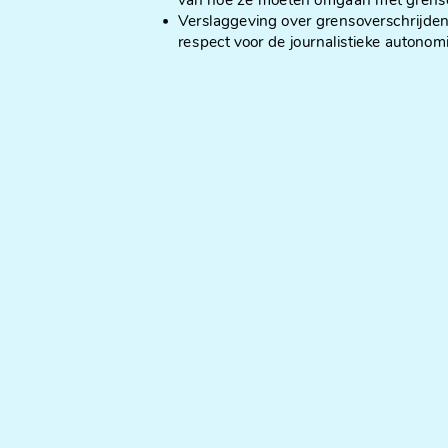
van hoe ze moeten omgaan met grenso
Verslaggeving over grensoverschrijd
respect voor de journalistieke autonomi