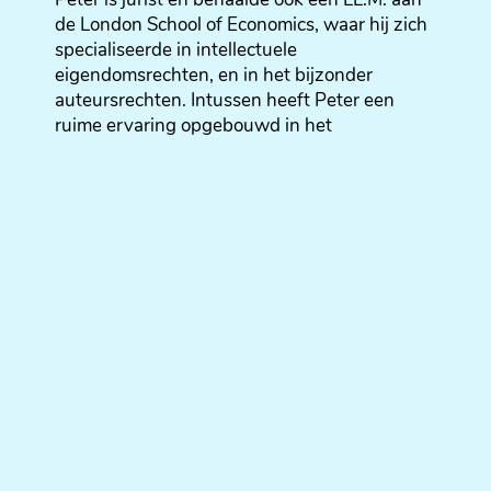
de London School of Economics, waar hij zich
specialiseerde in intellectuele
eigendomsrechten, en in het bijzonder
auteursrechten. Intussen heeft Peter een
ruime ervaring opgebouwd in het
auteursrecht, en dit binnen gerenommeerde
Brusselse advocatenkantoren. Gedurende
meer dan acht jaar aan de Brusselse Balie,
heeft Peter ervaring opgedaan in het kader
van allerhande procedures, en stond hij vele
cliënten bij door het verstrekken van adviezen
en het opstellen van contracten. Daarnaast
heeft Peter verschillende publicaties op zijn
naam, waaronder een handboek over het
Belgisch auteursrecht (
Auteursrecht – Capita
Selecta,
Brussel, Intersentia, 2021, 505 p.,
geschreven met co-auteur J. Keustermans),
en heeft hij meerdere seminaries gegeven.