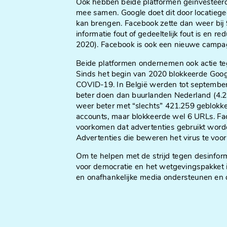
Ook hebben beide platformen geïnvesteer
mee samen. Google doet dit door locatieg
kan brengen. Facebook zette dan weer bij
informatie fout of gedeeltelijk fout is en re
2020). Facebook is ook een nieuwe campag
Beide platformen ondernemen ook actie teg
Sinds het begin van 2020 blokkeerde Googl
COVID-19. In België werden tot septembe
beter doen dan buurlanden Nederland (4.29
weer beter met “slechts” 421.259 geblokke
accounts, maar blokkeerde wel 6 URLs. F
voorkomen dat advertenties gebruikt word
Advertenties die beweren het virus te vo
Om te helpen met de strijd tegen desinfor
voor democratie en het wetgevingspakket in
en onafhankelijke media ondersteunen en d