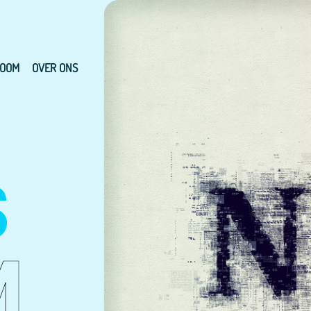
OOM
OVER ONS
S
M