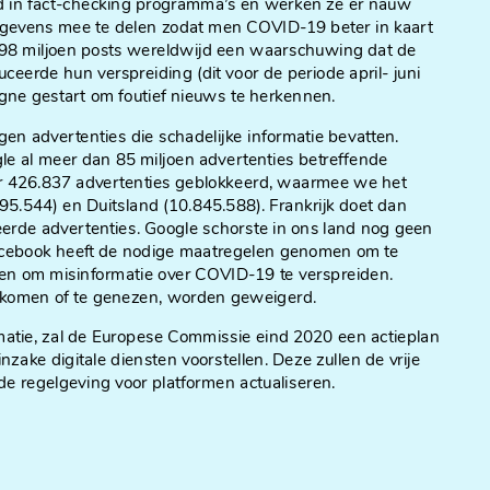
d in fact-checking programma’s en werken ze er nauw
egevens mee te delen zodat men COVID-19 beter in kaart
 98 miljoen posts wereldwijd een waarschuwing dat de
duceerde hun verspreiding (dit voor de periode april- juni
ne gestart om foutief nieuws te herkennen.
en advertenties die schadelijke informatie bevatten.
e al meer dan 85 miljoen advertenties betreffende
r 426.837 advertenties geblokkeerd, waarmee we het
5.544) en Duitsland (10.845.588). Frankrijk doet dan
erde advertenties. Google schorste in ons land nog geen
acebook heeft de nodige maatregelen genomen om te
en om misinformatie over COVID-19 te verspreiden.
orkomen of te genezen, worden geweigerd.
matie, zal de Europese Commissie eind 2020 een actieplan
zake digitale diensten voorstellen. Deze zullen de vrije
e regelgeving voor platformen actualiseren.