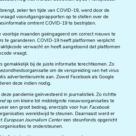
brengt, zeker ten tijde van COVID-19, werd door de
raagd vooruitgangsrapporten op te stellen over de
sinformatie omtrent COVID-19 te bestrijden.
e voorbije maanden geëngageerd om correct nieuws te
rs te garanderen. COVID-19 heeft platformen verplicht
aktijkcode verwacht en heeft aangetoond dat platformen
kcode vraagt.
 gemakkelijk bij de juiste informatie terechtkomen. Zo
zondheidsorganisatie om de verspreiding van het virus
atis advertentieruimte aan. Zowel Facebook als Google
deren deze indien nodig.
eze pandemie geïnvesteerd in journalistiek. Zo richtte
und
op om kleine tot middelgrote nieuwsorganisaties te
eer een groot bedrag, enerzijds voor hun
Facebook
rganisaties wereldwijd te steunen. Daarnaast werd er
et
European Journalism Center
een steunfonds opgericht
organisaties te ondersteunen.