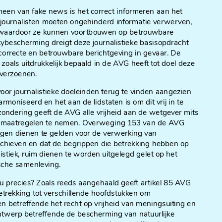
en van fake news is het correct informeren aan het
n journalisten moeten ongehinderd informatie verwerven,
 waardoor ze kunnen voortbouwen op betrouwbare
ybescherming dreigt deze journalistieke basisopdracht
 correcte en betrouwbare berichtgeving in gevaar. De
 zoals uitdrukkelijk bepaald in de AVG heeft tot doel deze
 verzoenen.
voor journalistieke doeleinden terug te vinden aangezien
armoniseerd en het aan de lidstaten is om dit vrij in te
zondering geeft de AVG alle vrijheid aan de wetgever mits
ge maatregelen te nemen. Overweging 153 van de AVG
ingen dienen te gelden voor de verwerking van
chieven en dat de begrippen die betrekking hebben op
listiek, ruim dienen te worden uitgelegd gelet op het
ische samenleving.
u precies? Zoals reeds aangehaald geeft artikel 85 AVG
trekking tot verschillende hoofdstukken om
en betreffende het recht op vrijheid van meningsuiting en
ontwerp betreffende de bescherming van natuurlijke