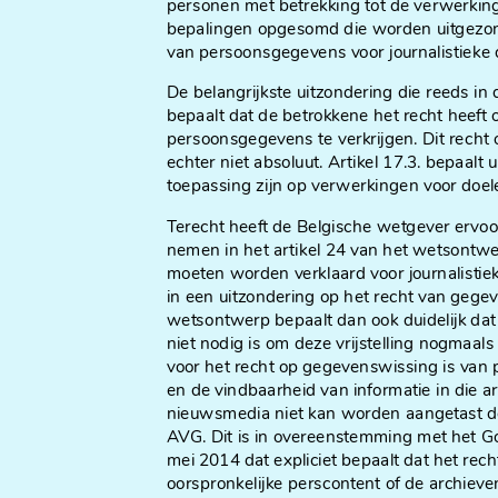
personen met betrekking tot de verwerkin
bepalingen opgesomd die worden uitgezond
van persoonsgegevens voor journalistieke 
De belangrijkste uitzondering die reeds i
bepaalt dat de betrokkene het recht heeft
persoonsgegevens te verkrijgen. Dit recht
echter niet absoluut. Artikel 17.3. bepaalt
toepassing zijn op verwerkingen voor doele
Terecht heeft de Belgische wetgever ervoor
nemen in het artikel 24 van het wetsontwer
moeten worden verklaard voor journalistiek
in een uitzondering op het recht van gege
wetsontwerp bepaalt dan ook duidelijk dat
niet nodig is om deze vrijstelling nogmaal
voor het recht op gegevenswissing is van p
en de vindbaarheid van informatie in die 
nieuwsmedia niet kan worden aangetast do
AVG. Dit is in overeenstemming met het Go
mei 2014 dat expliciet bepaalt dat het rec
oorspronkelijke perscontent of de archiev