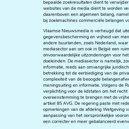
bepaalde zoekresultaten dient te verwijder
websites van de media dient te worden verw
daarenboven een algemeen belang, namelijk
bij zoekmachines commerciële belangen v
Vlaamse Nieuwsmedia is verheugd dat uitei
gegevensbescherming en vrijheid van menin
andere buurlanden, zoals Nederland, waar
mediasector aan om ook in België een rui
onvoorwaardelijke uitzonderingen voor het
doeleinden. De mediasector is namelijk, zo
informatie, reeds aan omvangrijke juridis
betrekking tot de eerbiediging van de pri
complexiteit van de beoogde belangenafw
meningsuiting en informatie. Volgens de 
verplichting voor de lidstaten om het rec
overeenstemming te brengen met de vrijhei
artikel 85 AVG. De regering paste met re
opmerkingen van de afdeling Wetgeving van
aanpassing van het oorspronkelijke vooron
een correcter en meer gebalanceerd evenw