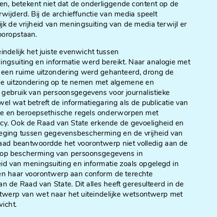
en, betekent niet dat de onderliggende content op de
ijderd. Bij de archieffunctie van media speelt
 de vrijheid van meningsuiting van de media terwijl er
ooropstaan.
ndelijk het juiste evenwicht tussen
gsuiting en informatie werd bereikt. Naar analogie met
 een ruime uitzondering werd gehanteerd, drong de
me uitzondering op te nemen met algemene en
 gebruik van persoonsgegevens voor journalistieke
wel wat betreft de informatiegaring als de publicatie van
che en beroepsethische regels onderworpen met
vacy. Ook de Raad van State erkende de gevoeligheid en
eging tussen gegevensbescherming en de vrijheid van
Raad beantwoordde het voorontwerp niet volledig aan de
ht op bescherming van persoonsgegevens in
d van meningsuiting en informatie zoals opgelegd in
den haar voorontwerp aan conform de terechte
 de Raad van State. Dit alles heeft geresulteerd in de
twerp van wet naar het uiteindelijke wetsontwerp met
icht.