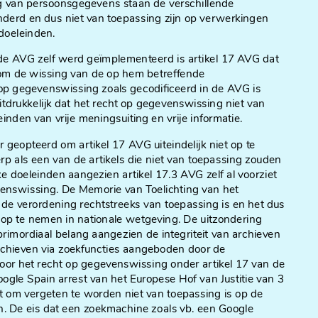
g van persoonsgegevens staan de verschillende
erd en dus niet van toepassing zijn op verwerkingen
doeleinden.
n de AVG zelf werd geïmplementeerd is artikel 17 AVG dat
 om de wissing van de op hem betreffende
 op gegevenswissing zoals gecodificeerd in de AVG is
 uitdrukkelijk dat het recht op gegevenswissing niet van
inden van vrije meningsuiting en vrije informatie.
 geopteerd om artikel 17 AVG uiteindelijk niet op te
p als een van de artikels die niet van toepassing zouden
e doeleinden aangezien artikel 17.3 AVG zelf al voorziet
venswissing. De Memorie van Toelichting van het
 de verordening rechtstreeks van toepassing is en het dus
s op te nemen in nationale wetgeving. De uitzondering
rimordiaal belang aangezien de integriteit van archieven
archieven via zoekfuncties aangeboden door de
or het recht op gegevenswissing onder artikel 17 van de
ogle Spain arrest van het Europese Hof van Justitie van 3
ht om vergeten te worden niet van toepassing is op de
en. De eis dat een zoekmachine zoals vb. een Google