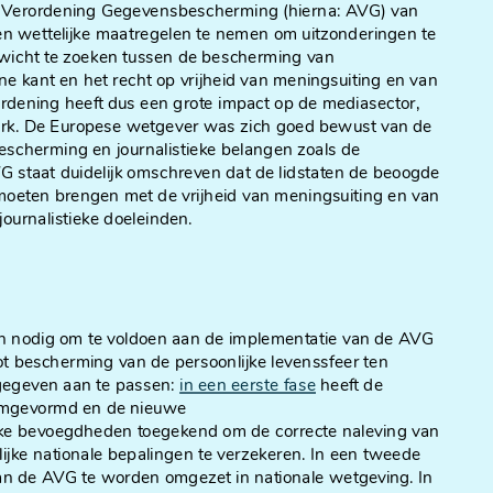
 Verordening Gegevensbescherming (hierna: AVG) van
en wettelijke maatregelen te nemen om uitzonderingen te
wicht te zoeken tussen de bescherming van
 kant en het recht op vrijheid van meningsuiting en van
ordening heeft dus een grote impact op de mediasector,
 werk. De Europese wetgever was zich goed bewust van de
escherming en journalistieke belangen zoals de
AVG staat duidelijk omschreven dat de lidstaten de beoogde
oeten brengen met de vrijheid van meningsuiting en van
ournalistieke doeleinden.
n nodig om te voldoen aan de implementatie van de AVG
tot bescherming van de persoonlijke levenssfeer ten
gegeven aan te passen:
in een eerste fase
heeft de
omgevormd en de nieuwe
jke bevoegdheden toegekend om de correcte naleving van
jke nationale bepalingen te verzekeren. In een tweede
van de AVG te worden omgezet in nationale wetgeving. In