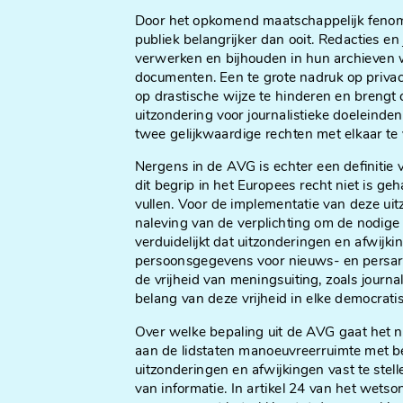
Door het opkomend maatschappelijk fenome
publiek belangrijker dan ooit. Redacties e
verwerken en bijhouden in hun archieven
documenten. Een te grote nadruk op privac
op drastische wijze te hinderen en brengt
uitzondering voor journalistieke doeleinden
twee gelijkwaardige rechten met elkaar te
Nergens in de AVG is echter een definitie 
dit begrip in het Europees recht niet is geh
vullen. Voor de implementatie van deze uit
naleving van de verplichting om de nodi
verduidelijkt dat uitzonderingen en afwijk
persoonsgegevens voor nieuws- en persar
de vrijheid van meningsuiting, zoals journa
belang van deze vrijheid in elke democrat
Over welke bepaling uit de AVG gaat het n
aan de lidstaten manoeuvreerruimte met be
uitzonderingen en afwijkingen vast te stell
van informatie. In artikel 24 van het wets