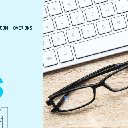
OOM
OVER ONS
S
M