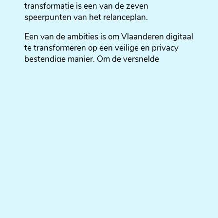
transformatie is een van de zeven
speerpunten van het relanceplan.
Een van de ambities is om Vlaanderen digitaal
te transformeren op een veilige en privacy
bestendige manier. Om de versnelde
digitalisering te realiseren, zal een
datanutsbedrijf worden opgericht. Data vormt
een van de belangrijkste aspecten voor
innovatie en welvaart. Het datanutsbedrijf zal
optreden als intelligente verkeerswisselaar
van data die een gelijk data-speelveld voor
alle spelers creëert. Het nutsbedrijf omvat
drie kenmerken:
Een neutrale derde partij in een publiek-
private samenwerking.
Het datanutsbedrijf wordt een neutrale derde
partij, onafhankelijk van bestaande spelers.